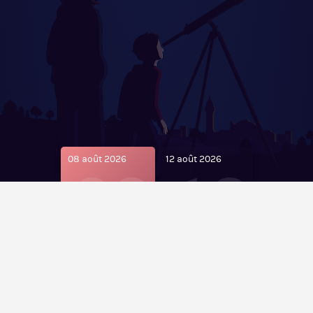
08 août 2026
08
12 août 2026
12
8 AOÛT FÊTE DE
12 AOÛT
L’ASTRONOMIE
OBSERVATION DE
LADIGNAC LE
L’ÉCLIPSE
LONG
- 7 AOÛT 2026 -