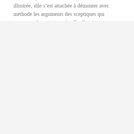
illustrée, elle s’est attachée à démonter avec
méthode les arguments des sceptiques qui
contestent les missions Apollo. En s’appuyant
sur des éléments historiques, techniques et
scientifiques, elle a montré combien ces théories
reposent souvent sur des interprétations erronées
ou des incompréhensions des conditions réelles
des missions lunaires.
L’exposé était clair, documenté et visuellement
très soigné, ce qui a suscité de nombreuses
réactions et échanges dans la salle.
Un grand merci à Marie-Jeanne pour ce travail
de qualité qui a passionné l’assemblée.