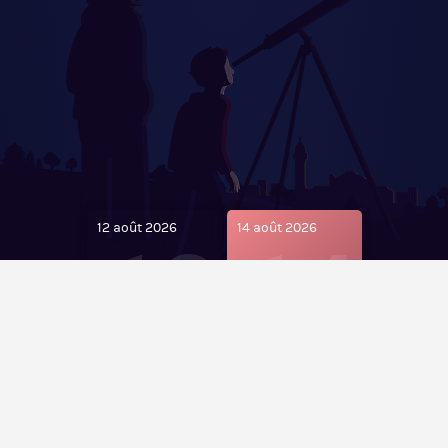
12 août 2026
12
14 août 2026
14
12 AOÛT
ATELIERS
OBSERVATION DE
ASTRONOMIE ET
L’ÉCLIPSE
OBSERVATION AU
CAMPING DE LA
LANDE À NEXON
14 AOÛT
- 7 AOÛT 2026 -