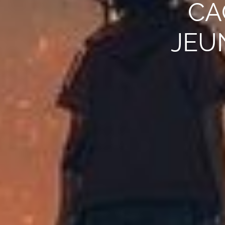
CA
JEU