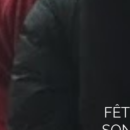
FÊT
SON