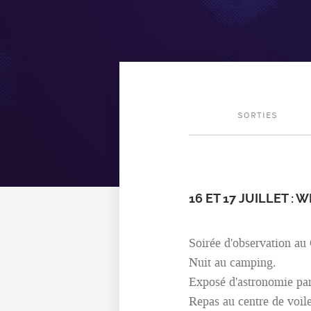
SORTIES
16 ET 17 JUILLET :
Soirée d'observation au
Nuit au camping.
Exposé d'astronomie par
Repas au centre de voile