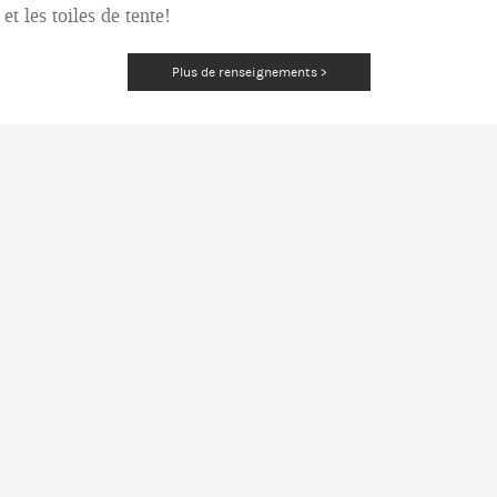
et les toiles de tente!
Plus de renseignements >
S
 CHASSENON
OBSERVAT