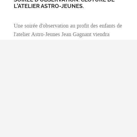
L’ATELIER ASTRO-JEUNES.
Une soirée d'observation au profit des enfants de
l'atelier Astro-Jeunes Jean Gagnant viendra
clôturer notre année 2016-2017.
Elle aura lieu au Montet à partir de 18H.
Rendez-vous a été donné aux enfants
accompagnés de leurs parents sur la place du
Vigen entre 17H45 et 18H.
Les membres du club qui veulent nous rejoindre
avec ou sans instruments sont les bienvenus!
La soirée se terminera vers 20H.
Si la météo n'était pas satisfaisante, la soirée est
repoussée au Vendredi 3 février.
Plus de renseignements >