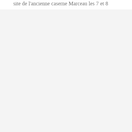
site de l'ancienne caserne Marceau les 7 et 8
septembre 2019
Le 6 septembre à partir de 9h00 montage du
stand ADAES
Le 7 septembre ouverture au public de 10h00 à
20h00
Le 8 septembre ouverture au public de 10h00 à
18h00
Plus de renseignements >
SORTIES
SOIRÉE D’OBSERVATION AU MONT