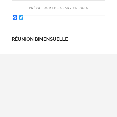
PRÉVU POUR LE 25 JANVIER 2025
Facebook
Twitter
RÉUNION BIMENSUELLE
Exposé "Initiation à l'astronomie"
Plus de renseignements >
RÉUNIONS DE CLUB
ASSEMBLÉE GÉNÉRALE