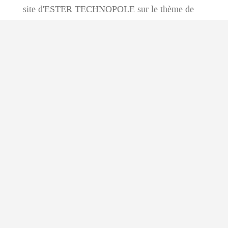
site d'ESTER TECHNOPOLE sur le thème de
"SANTE ET ENVIRONNEMENT"
- Samedi 14 et dimanche 15 octobre pour le
grand public
Stand ADAES et ANPCEN
Planétarium
Atelier sur l'étude de l'analyse de la lumière
blanche et émise par des lampes de différentes
technologies.
Inscription des animateurs par mail ou doodle.
Plus de renseignements >
SORTIES