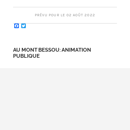
PRÉVU POUR LE 02 AOÛT 2022
Facebook
Twitter
AU MONT BESSOU: ANIMATION
PUBLIQUE
Avec l'association Animey de Meymac
A partir de 20:30 au Mont Bessou
Plus de renseignements >