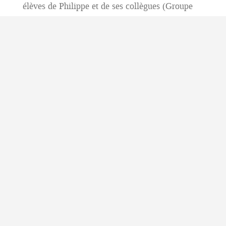
élèves de Philippe et de ses collègues (Groupe
EPI).
Vendredi 17 février 2017.
Tous les télescopes, lunettes, jumelles, lasers de
démonstration (etc) sont les bienvenus.
Beau temps "commandé".
Vêtements chauds conseillés.
Plus de détails en 2017.
Plus de renseignements >
SORTIES
JEUDI 17 NOVEMBRE 2016 DÉPART