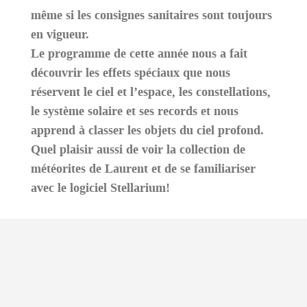
même si les consignes sanitaires sont toujours
en vigueur.
Le programme de cette année nous a fait
découvrir les effets spéciaux que nous
réservent le ciel et l’espace, les constellations,
le système solaire et ses records et nous
apprend à classer les objets du ciel profond.
Quel plaisir aussi de voir la collection de
météorites de Laurent et de se familiariser
avec le logiciel Stellarium!
Le beau temps nous a permis de nous installer
dans la cour avec des miroirs et de l’eau pour
faire apparaitre des arcs en ciel, de quoi bien
débuter la séance sur les effets spéciaux du ciel.