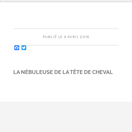
PUBLIÉ LE 4 AVRIL 2016
Facebook
Twitter
LA NÉBULEUSE DE LA TÊTE DE CHEVAL
WARNING
: UNDEFINED ARRAY KEY 0 IN
/HOME/ADAESLIMWH/WWW/WP-